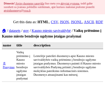
Dėmesio!
Atvirų duomenų saugykla
šiuo metu yra
aktyviai vystoma
, todėl galite
susidurti su įvairaus pobūdžio sutrikimais, apie kuriuos maloniai prašome pranešti
atviriduomenys@vssa.lt
.
Get this data as:
HTML
,
CSV
,
JSON
,
JSONL
,
ASCII
,
RDF
🏠
/
datasets
/
gov
/
Kauno miesto savivaldybė
/
Vaikų priėmimo į
Kauno miesto bendrojo ugdymo įstaigas prašymai
name
title
description
Vaikų
priėmimo į
Lentelėje pateikti duomenys apie Kauno miesto
Kauno
savivaldybės vaikų priėmimo į bendrojo ugdymo
📄
miesto
įstaigas prašymus. Duomenys paimti iš Kauno miesto
Prasymas
bendrojo
savivaldybės Prašymų priimti į bendrojo ugdymo
ugdymo
mokyklas pateikimo informacinės sistemos.
įstaigas
Duomenys atnaujinami kas mėnesį.
prašymai